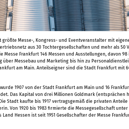
it größte Messe-, Kongress- und Eventveranstalter mit eige
triebsnetz aus 30 Tochtergesellschaften und mehr als 50 Ve
die Messe Frankfurt 146 Messen und Ausstellungen, davon 98 
g über Messebau und Marketing bis hin zu Personaldienstle
nkfurt am Main. Anteilseigner sind die Stadt Frankfurt mit
wurde 1907 von der Stadt Frankfurt am Main und 16 Frankfur
et. Das Kapital von drei Millionen Goldmark (entsprächen h
 Die Stadt kaufte bis 1917 vertragsgemäß die privaten Anteil
fterin. Von 1920 bis 1983 firmierte die Messegesellschaft u
 Land Hessen ist seit 1951 Gesellschafter der Messe Frankfur