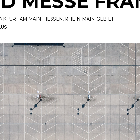
LD MESSE FR
NKFURT AM MAIN
,
HESSEN
,
RHEIN-MAIN-GEBIET
AUS