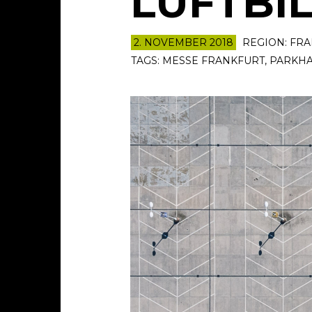
LUFTBI
2. NOVEMBER 2018
REGION:
FRA
TAGS:
MESSE FRANKFURT
,
PARKH