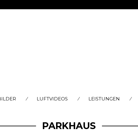
SKIP
BILDER
LUFTVIDEOS
LEISTUNGEN
TO
CONTENT
PARKHAUS