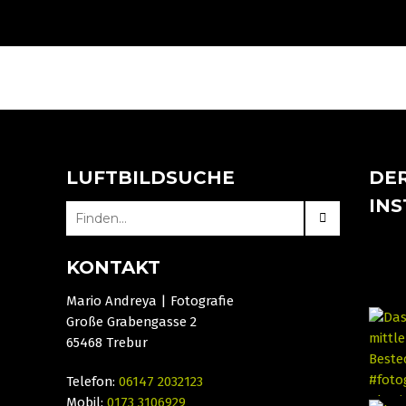
LUFTBILDSUCHE
DER
IN
SEARCH
FOR:
KONTAKT
Mario Andreya | Fotografie
Große Grabengasse 2
65468 Trebur
Telefon:
06147 2032123
Mobil:
0173 3106929