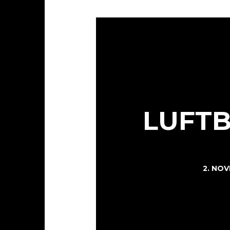
LUFTB
2. NO