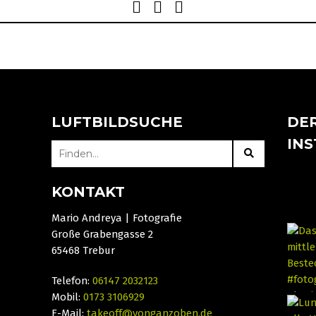
navigation
LUFTBILDSUCHE
DER
IN
SEARCH
FOR:
KONTAKT
Mario Andreya | Fotografie
Große Grabengasse 2
65468 Trebur
Telefon:
06147 2032123
Mobil:
0173 3106929
E-Mail:
takeoff@vonganzoben.de