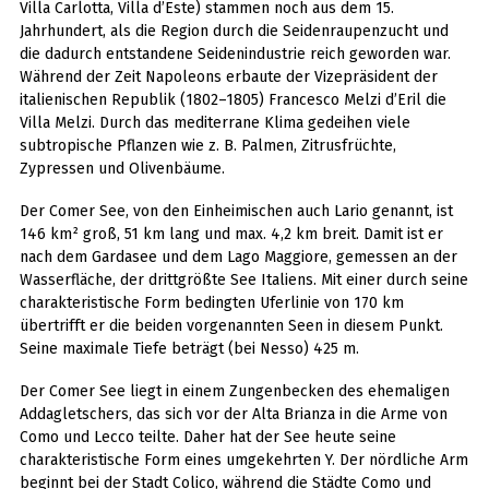
Villa Carlotta, Villa d’Este) stammen noch aus dem 15.
Jahrhundert, als die Region durch die Seidenraupenzucht und
die dadurch entstandene Seidenindustrie reich geworden war.
Während der Zeit Napoleons erbaute der Vizepräsident der
italienischen Republik (1802–1805) Francesco Melzi d’Eril die
Villa Melzi. Durch das mediterrane Klima gedeihen viele
subtropische Pflanzen wie z. B. Palmen, Zitrusfrüchte,
Zypressen und Olivenbäume.
Der Comer See, von den Einheimischen auch Lario genannt, ist
146 km² groß, 51 km lang und max. 4,2 km breit. Damit ist er
nach dem Gardasee und dem Lago Maggiore, gemessen an der
Wasserfläche, der drittgrößte See Italiens. Mit einer durch seine
charakteristische Form bedingten Uferlinie von 170 km
übertrifft er die beiden vorgenannten Seen in diesem Punkt.
Seine maximale Tiefe beträgt (bei Nesso) 425 m.
Der Comer See liegt in einem Zungenbecken des ehemaligen
Addagletschers, das sich vor der Alta Brianza in die Arme von
Como und Lecco teilte. Daher hat der See heute seine
charakteristische Form eines umgekehrten Y. Der nördliche Arm
beginnt bei der Stadt Colico, während die Städte Como und