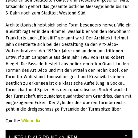
zwischen den Stadtteilen Gallus und Westend angesehen wird,
tatsächlich gehört das gesamte östliche Messegelände bis zur
S-Bahn noch zum Stadtteil Westend-Süd.
Architektonisch hebt sich seine Form besonders hervor. Wie ein
Bleistift ragt er in den Himmel, weshalb er von den Bewohnern
Frankfurts auch „Bleistift“ genannt wird. Der Architekt Helmut
Jahn orientierte sich bei der Gestaltung an den Art-Déco-
Wolkenkratzern der 1930er Jahre und an dem umstrittenen
Entwurf zum Campanile aus dem Jahr 1983 von Hans Robert
Hiegel. Die Fassade besteht aus poliertem roten Granit. In den
Formen des Art Déco und mit den Mitteln der Technik soll der
Turm für Wohlstand, Innovationsgeist und Kreativität stehen.
Deutlich zu erkennen ist die klassische Aufteilung in Sockel,
Turmschaft und Spitze. Aus dem quadratischen Sockel wächst
der Turmschaft mit zunächst quadratischem Grundriss, dann mit
eingezogenen Ecken. Der Zylinder des oberen Turmbereichs
geht in die dreigeschossige Pyramide der Turmspitze über.
Quelle:
Wikipedia
LUFTBILD ALS PRINT KAUFEN