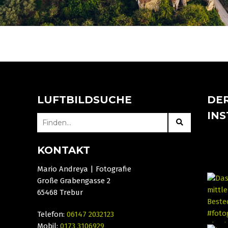
LUFTBILDSUCHE
DER
IN
SEARCH
FOR:
KONTAKT
Mario Andreya | Fotografie
Große Grabengasse 2
65468 Trebur
Telefon:
06147 2032123
Mobil:
0173 3106929