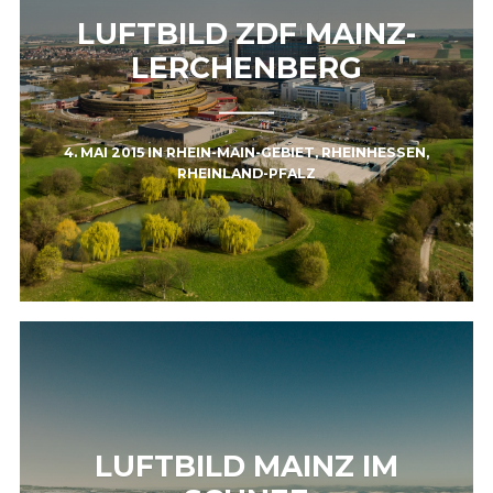
LUFTBILD ZDF MAINZ-
LERCHENBERG
4. MAI 2015
IN
RHEIN-MAIN-GEBIET
,
RHEINHESSEN
,
RHEINLAND-PFALZ
LUFTBILD MAINZ IM