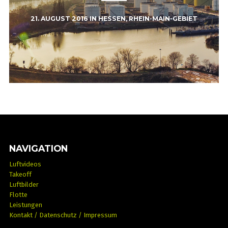
21. AUGUST 2016
IN
HESSEN
,
RHEIN-MAIN-GEBIET
NAVIGATION
Luftvideos
Takeoff
Luftbilder
Flotte
Leistungen
Kontakt / Datenschutz / Impressum