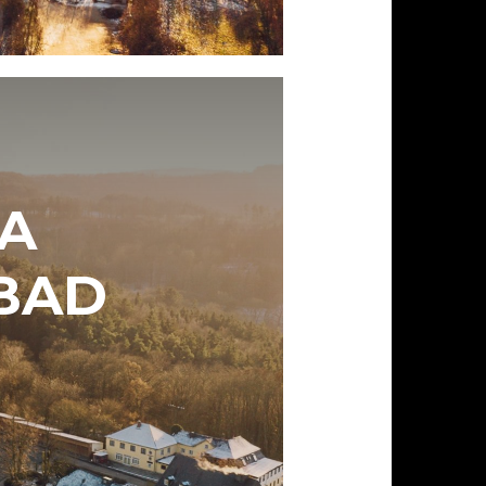
KA
 BAD