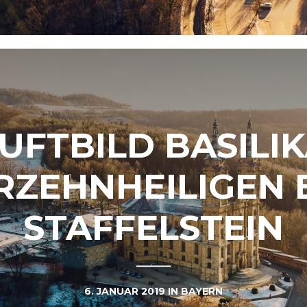
UFTBILD BASILI
RZEHNHEILIGEN
STAFFELSTEIN
6. JANUAR 2019
IN
BAYERN