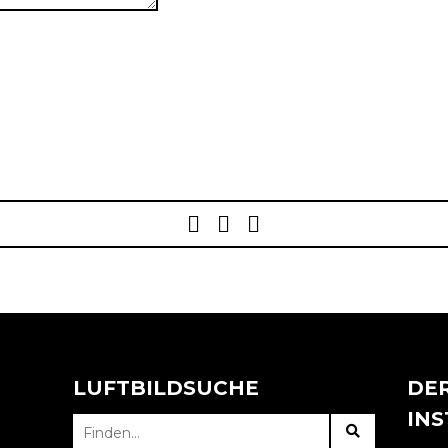
Post
navigation
LUFTBILDSUCHE
DER
IN
SEARCH
FOR: