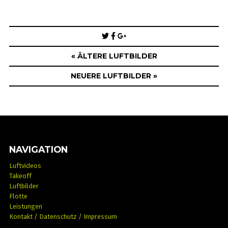
Post
navigation
« ÄLTERE LUFTBILDER
NEUERE LUFTBILDER »
NAVIGATION
Luftvideos
Takeoff
Luftbilder
Flotte
Leistungen
Kontakt / Datenschutz / Impressum