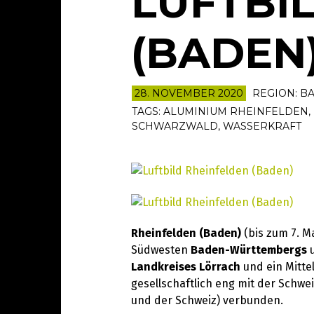
LUFTBI
(BADEN
28. NOVEMBER 2020
REGION:
B
TAGS:
ALUMINIUM RHEINFELDEN
,
SCHWARZWALD
,
WASSERKRAFT
Rheinfelden (Baden)
(bis zum 7. Ma
Südwesten
Baden-Württembergs
u
Landkreises Lörrach
und ein Mitte
gesellschaftlich eng mit der Schw
und der Schweiz) verbunden.