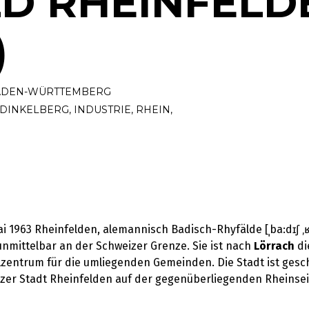
LD RHEINFELD
)
ADEN-WÜRTTEMBERG
DINKELBERG
,
INDUSTRIE
,
RHEIN
,
i 1963 Rheinfelden, alemannisch Badisch-Rhyfälde [ˌba:dɪʃ ‚ʁi
nmittelbar an der Schweizer Grenze. Sie ist nach
Lörrach
di
lzentrum für die umliegenden Gemeinden. Die Stadt ist geschi
eizer Stadt Rheinfelden auf der gegenüberliegenden Rheinse