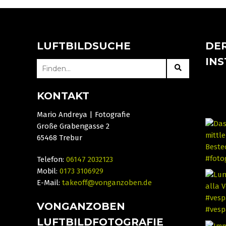
LUFTBILDSUCHE
DER
IN
SEARCH
FOR:
KONTAKT
Mario Andreya | Fotografie
Große Grabengasse 2
65468 Trebur
Telefon:
06147 2032123
Mobil:
0173 3106929
E-Mail:
takeoff@vonganzoben.de
VONGANZOBEN
LUFTBILDFOTOGRAFIE