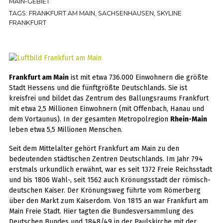
MAIN-GEBIET
TAGS:
FRANKFURT AM MAIN
,
SACHSENHAUSEN
,
SKYLINE
FRANKFURT
Frankfurt am Main
ist mit etwa 736.000 Einwohnern die größte
Stadt Hessens und die fünftgrößte Deutschlands. Sie ist
kreisfrei und bildet das Zentrum des Ballungsraums Frankfurt
mit etwa 2,5 Millionen Einwohnern (mit Offenbach, Hanau und
dem Vortaunus). In der gesamten Metropolregion
Rhein-Main
leben etwa 5,5 Millionen Menschen.
Seit dem Mittelalter gehört Frankfurt am Main zu den
bedeutenden städtischen Zentren Deutschlands. Im Jahr 794
erstmals urkundlich erwähnt, war es seit 1372 Freie Reichsstadt
und bis 1806 Wahl-, seit 1562 auch Krönungsstadt der römisch-
deutschen Kaiser. Der Krönungsweg führte vom Römerberg
über den Markt zum Kaiserdom. Von 1815 an war Frankfurt am
Main Freie Stadt. Hier tagten die Bundesversammlung des
Deutschen Bundes und 1848/49 in der Paulskirche mit der