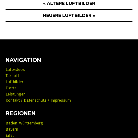
« ÄLTERE LUFTBILDER
NEUERE LUFTBILDER »
NAVIGATION
Luftvideos
Takeoff
Luftbilder
Flotte
Leistungen
Kontakt / Datenschutz / Impressum
REGIONEN
Baden-Württemberg
Bayern
Eifel