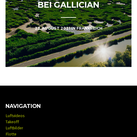
BEI GALLICIAN
23. AUGUST 2021
IN
FRANKREICH
NAVIGATION
Luftvideos
Takeoff
Luftbilder
Flotte