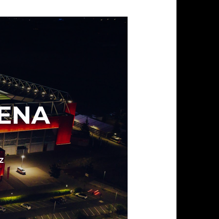
ENA
Z