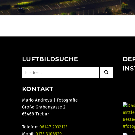
LUFTBILDSUCHE
DER
IN
SEARCH
FOR:
KONTAKT
Mario Andreya | Fotografie
Große Grabengasse 2
65468 Trebur
Telefon:
06147 2032123
Mobil:
0173 3106929