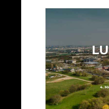
LU
4. M