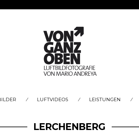
SKIP
BILDER
LUFTVIDEOS
LEISTUNGEN
TO
CONTENT
LERCHENBERG