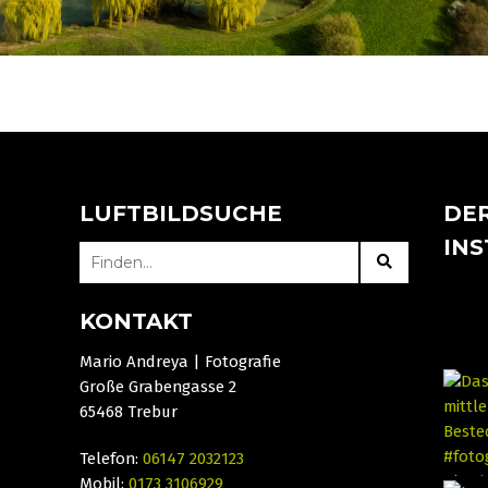
LUFTBILDSUCHE
DER
IN
SEARCH
FOR:
KONTAKT
Mario Andreya | Fotografie
Große Grabengasse 2
65468 Trebur
Telefon:
06147 2032123
Mobil:
0173 3106929