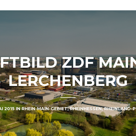
FTBILD ZDF MAI
LERCHENBERG
AI 2015
IN
RHEIN-MAIN-GEBIET
,
RHEINHESSEN
,
RHEINLAND-P