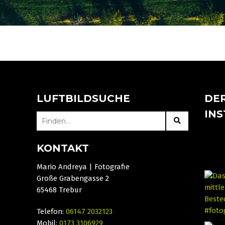
LUFTBILDSUCHE
DER
IN
SEARCH
FOR:
KONTAKT
Mario Andreya | Fotografie
Große Grabengasse 2
65468 Trebur
Telefon:
06147 2032123
Mobil:
0173 3106929