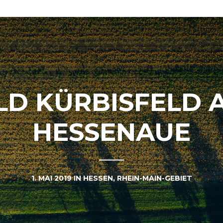
LD KÜRBISFELD 
HESSENAUE
1. MAI 2019
IN
HESSEN
,
RHEIN-MAIN-GEBIET