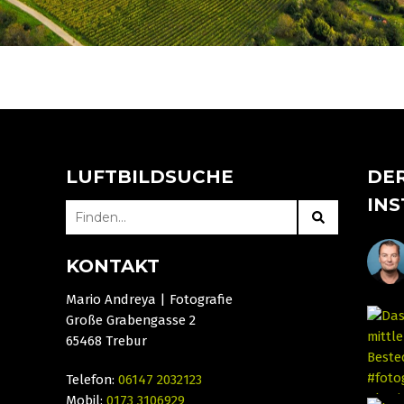
LUFTBILDSUCHE
DER
IN
SEARCH
FOR:
KONTAKT
Mario Andreya | Fotografie
Große Grabengasse 2
65468 Trebur
Telefon:
06147 2032123
Mobil:
0173 3106929