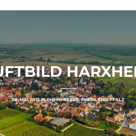
UFTBILD HARXHE
28. MAI 2015
IN
RHEINHESSEN
,
RHEINLAND-PFALZ