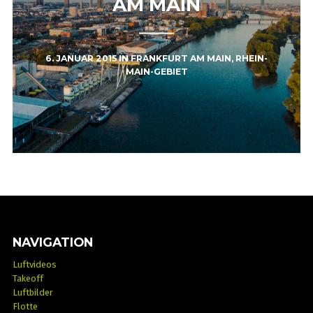
AM MAIN
6. JANUAR 2015
IN
FRANKFURT AM MAIN
,
RHEIN-
MAIN-GEBIET
NAVIGATION
Luftvideos
Takeoff
Luftbilder
Flotte