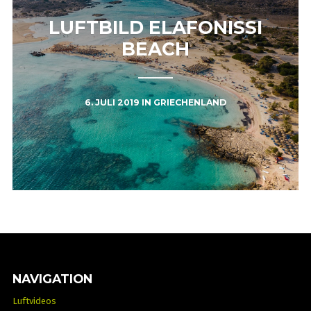
LUFTBILD ELAFONISSI
BEACH
6. JULI 2019
IN
GRIECHENLAND
NAVIGATION
Luftvideos