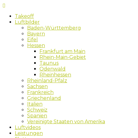
Skip
to
Takeoff
content
Luftbilder
Baden-Württemberg
Bayern
Eifel
Hessen
Frankfurt am Main
Rhein-Main-Gebiet
Taunus
Odenwald
Rheinhessen
Rheinland-Pfalz
Sachsen
Frankreich
Griechenland
Italien
Schweiz
Spanien
Vereinigte Staaten von Amerika
Luftvideos
Leistungen