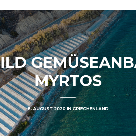
ILD GEMÜSEANB
MYRTOS
8. AUGUST 2020
IN
GRIECHENLAND