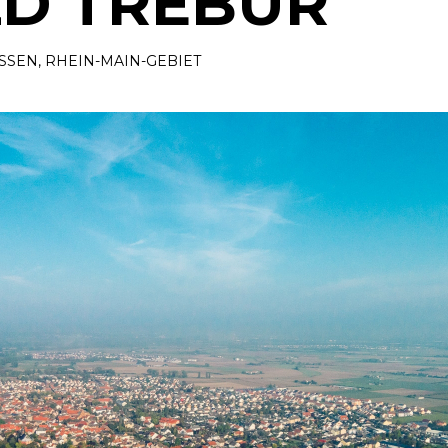
LD TREBUR
SSEN
,
RHEIN-MAIN-GEBIET