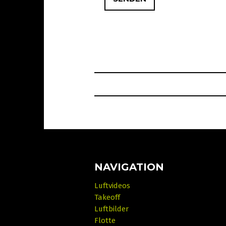
NAVIGATION
Luftvideos
Takeoff
Luftbilder
Flotte