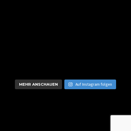
MEHR ANSCHAUEN
Auf Instagram folgen
VONGANZOBEN | Luftaufnahmen & Luftbilder aus dem Rhein-
Main-Gebiet