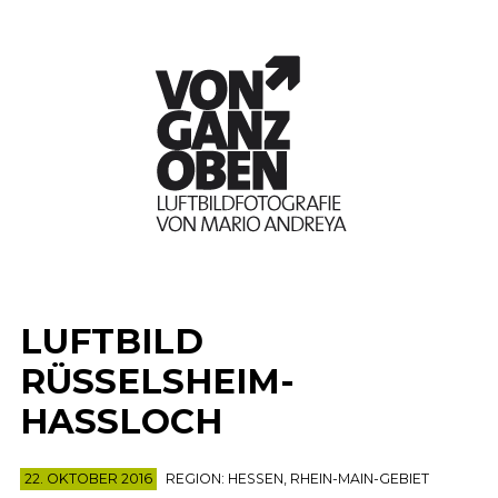
LUFTBILD
RÜSSELSHEIM-
HASSLOCH
22. OKTOBER 2016
REGION:
HESSEN
,
RHEIN-MAIN-GEBIET