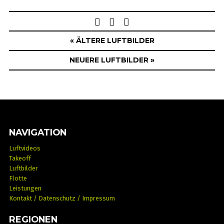
Post
navigation
« ÄLTERE LUFTBILDER
NEUERE LUFTBILDER »
NAVIGATION
Luftvideos
Takeoff
Luftbilder
Flotte
Leistungen
Kontakt / Datenschutz / Impressum
REGIONEN