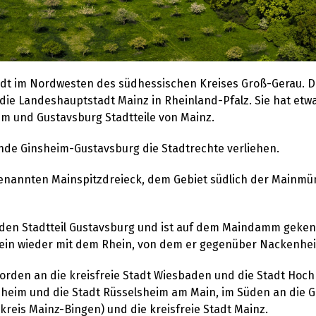
adt im Nordwesten des südhessischen Kreises Groß-Gerau. Di
e Landeshauptstadt Mainz in Rheinland-Pfalz. Sie hat etwa
im und Gustavsburg Stadtteile von Mainz.
nde Ginsheim-Gustavsburg die Stadtrechte verliehen.
genannten Mainspitzdreieck, dem Gebiet südlich der Mainm
h den Stadtteil Gustavsburg und ist auf dem Maindamm geken
rhein wieder mit dem Rhein, von dem er gegenüber Nackenhe
rden an die kreisfreie Stadt Wiesbaden und die Stadt Hoc
heim und die Stadt Rüsselsheim am Main, im Süden an die 
eis Mainz-Bingen) und die kreisfreie Stadt Mainz.