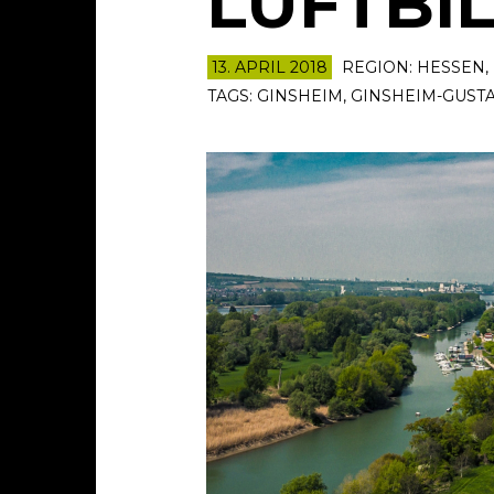
LUFTBI
13. APRIL 2018
REGION:
HESSEN
,
TAGS:
GINSHEIM
,
GINSHEIM-GUST