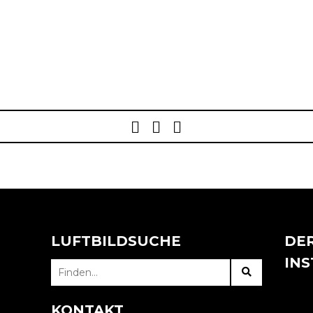
Post
navigation
LUFTBILDSUCHE
DER
IN
SEARCH
FOR:
KONTAKT