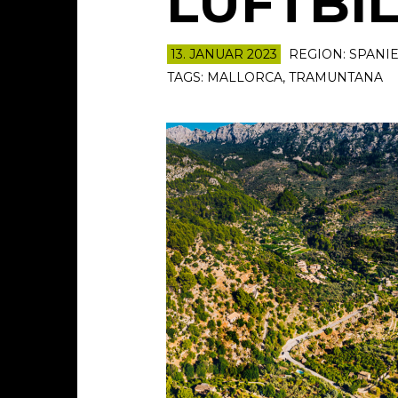
LUFTBI
13. JANUAR 2023
REGION:
SPANI
TAGS:
MALLORCA
,
TRAMUNTANA