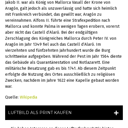
Jakob II. war als König von Mallorca Vasall der Krone von
Aragón, galt jedoch als unzuverlässig und hatte sich heimlich
mit Frankreich verbündet, das gewillt war, Aragón zu
vereinnahmen. Alfons II. führte eine Strafexpedition nach
Mallorca und konnte Palma in wenigen Tagen erobern, vorerst
aber nicht das Castell d’Alaró. Bei der endgültigen
Zerschlagung des Königreiches Mallorca durch Peter IV. von
Aragón im Jahr 1349 fiel auch das Castell d’Alaró. Im
vierzehnten und fünfzehnten Jahrhundert wurde die Burg
schrittweise aufgegeben. Während der Pest im Jahr 1564 diente
das Gebäude als Quarantänestation und Notlazarett. Eine
militärische Besatzung gab es bis 1741. Ab diesem Zeitpunkt
erfolgte die Nutzung des Ortes ausschließlich zu religiösen
Zwecken, nachdem im Jahre 1622 eine Kapelle gebaut worden
war.
Quelle:
Wikipedia
LUFTBILD ALS PRINT KAUFEN