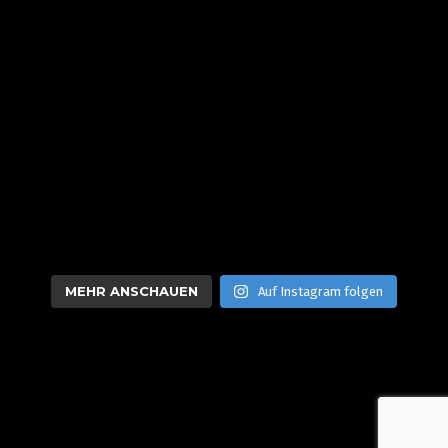
MEHR ANSCHAUEN
Auf Instagram folgen
VONGANZOBEN | Luftaufnahmen & Luftbilder aus dem Rhein-
Main-Gebiet