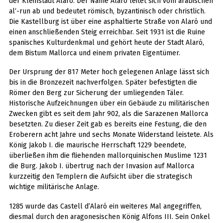
der Kleinstadt Alaró. Der Name Alaró leitet sich vom arabischen
al‘-run ab und bedeutet römisch, byzantinisch oder christlich.
Die Kastellburg ist über eine asphaltierte Straße von Alaró und
einen anschließenden Steig erreichbar. Seit 1931 ist die Ruine
spanisches Kulturdenkmal und gehört heute der Stadt Alaró,
dem Bistum Mallorca und einem privaten Eigentümer.
Der Ursprung der 817 Meter hoch gelegenen Anlage lässt sich
bis in die Bronzezeit nachverfolgen. Später befestigten die
Römer den Berg zur Sicherung der umliegenden Täler.
Historische Aufzeichnungen über ein Gebäude zu militärischen
Zwecken gibt es seit dem Jahr 902, als die Sarazenen Mallorca
besetzten. Zu dieser Zeit gab es bereits eine Festung, die den
Eroberern acht Jahre und sechs Monate Widerstand leistete. Als
König Jakob I. die maurische Herrschaft 1229 beendete,
überließen ihm die fliehenden mallorquinischen Muslime 1231
die Burg. Jakob I. übertrug nach der Invasion auf Mallorca
kurzzeitig den Templern die Aufsicht über die strategisch
wichtige militärische Anlage.
1285 wurde das Castell d’Alaró ein weiteres Mal angegriffen,
diesmal durch den aragonesischen König Alfons III. Sein Onkel