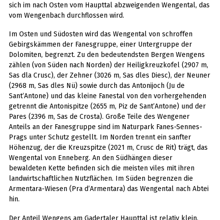
sich im nach Osten vom Haupttal abzweigenden Wengental, das
vom Wengenbach durchflossen wird.
Im Osten und Südosten wird das Wengental von schroffen
Gebirgskämmen der Fanesgruppe, einer Untergruppe der
Dolomiten, begrenzt. Zu den bedeutendsten Bergen Wengens
zählen (von Süden nach Norden) der Heiligkreuzkofel (2907 m,
Sas dla Crusc), der Zehner (3026 m, Sas dles Diesc), der Neuner
(2968 m, Sas dles Nü) sowie durch das Antonijoch (Ju de
Sant’Antone) und das kleine Fanestal von den vorhergehenden
getrennt die Antonispitze (2655 m, Piz de Sant’Antone) und der
Pares (2396 m, Sas de Crosta). Große Teile des Wengener
Anteils an der Fanesgruppe sind im Naturpark Fanes-Sennes-
Prags unter Schutz gestellt. Im Norden trennt ein sanfter
Höhenzug, der die Kreuzspitze (2021 m, Crusc de Rit) trägt, das
Wengental von Enneberg. An den Südhängen dieser
bewaldeten Kette befinden sich die meisten viles mit ihren
landwirtschaftlichen Nutzflächen. Im Süden begrenzen die
Armentara-Wiesen (Pra d’Armentara) das Wengental nach Abtei
hin.
Der Anteil Wengens am Gadertaler Haupttal ist relativ klein.