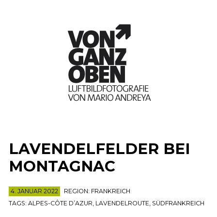
LAVENDELFELDER BEI
MONTAGNAC
4. JANUAR 2022
REGION:
FRANKREICH
TAGS:
ALPES-CÔTE D’AZUR
,
LAVENDELROUTE
,
SÜDFRANKREICH